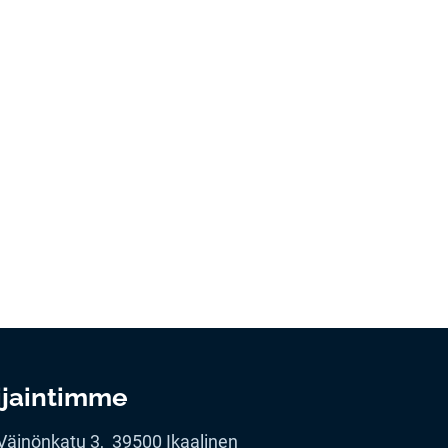
ijaintimme
Väinönkatu 3, 39500 Ikaalinen