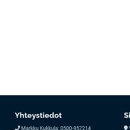
Yhteystiedot
S
Markku Kukkula: 0500-957214